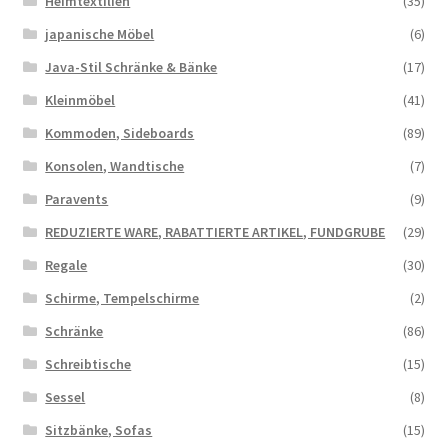
Heimtextilien
(35)
japanische Möbel
(6)
Java-Stil Schränke & Bänke
(17)
Kleinmöbel
(41)
Kommoden, Sideboards
(89)
Konsolen, Wandtische
(7)
Paravents
(9)
REDUZIERTE WARE, RABATTIERTE ARTIKEL, FUNDGRUBE
(29)
Regale
(30)
Schirme, Tempelschirme
(2)
Schränke
(86)
Schreibtische
(15)
Sessel
(8)
Sitzbänke, Sofas
(15)