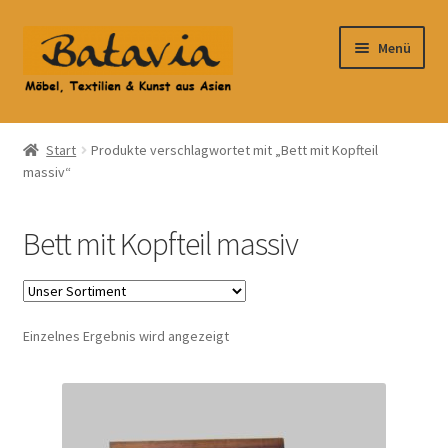
Zur
Zum
Menü
Navigation
Inhalt
springen
springen
Start
Start
Produkte verschlagwortet mit „Bett mit Kopfteil
massiv“
Accessoires
AGB
Bett mit Kopfteil massiv
Anfahrt
Datenschutzbelehrung
Einzelnes Ergebnis wird angezeigt
Datenschutzerklärung
Heimtextilien