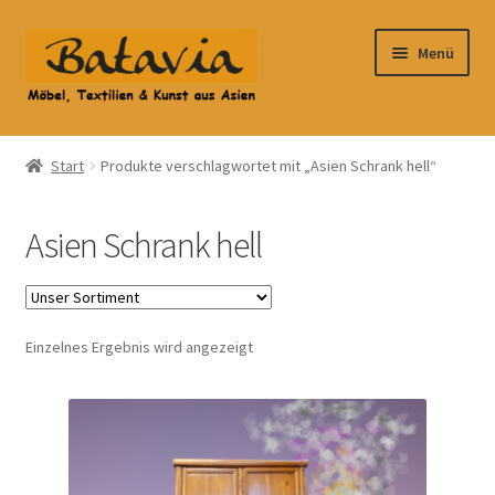
Zur
Zum
Menü
Navigation
Inhalt
springen
springen
Start
Start
Produkte verschlagwortet mit „Asien Schrank hell“
Accessoires
Asien Schrank hell
AGB
Anfahrt
Einzelnes Ergebnis wird angezeigt
Datenschutzbelehrung
Datenschutzerklärung
Heimtextilien