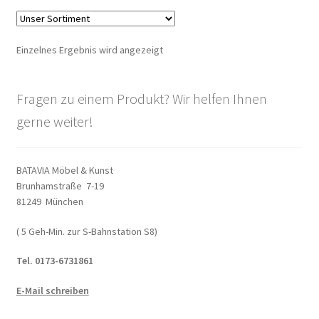
Warenkorb
Einzelnes Ergebnis wird angezeigt
Widerrufsbelehrung
Wohnzimmertisch mit Stühlen
Fragen zu einem Produkt? Wir helfen Ihnen
gerne weiter!
Zahlungsarten
BATAVIA Möbel & Kunst
Brunhamstraße 7-19
81249 München
( 5 Geh-Min. zur S-Bahnstation S8)
Tel. 0173-6731861
E-Mail schreiben