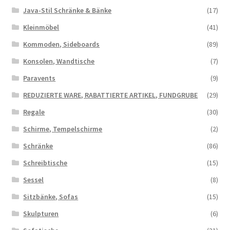
Java-Stil Schränke & Bänke
(17)
Kleinmöbel
(41)
Kommoden, Sideboards
(89)
Konsolen, Wandtische
(7)
Paravents
(9)
REDUZIERTE WARE, RABATTIERTE ARTIKEL, FUNDGRUBE
(29)
Regale
(30)
Schirme, Tempelschirme
(2)
Schränke
(86)
Schreibtische
(15)
Sessel
(8)
Sitzbänke, Sofas
(15)
Skulpturen
(6)