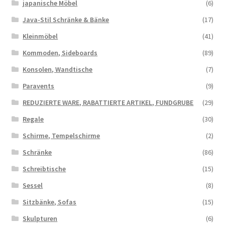
japanische Möbel
(6)
Java-Stil Schränke & Bänke
(17)
Kleinmöbel
(41)
Kommoden, Sideboards
(89)
Konsolen, Wandtische
(7)
Paravents
(9)
REDUZIERTE WARE, RABATTIERTE ARTIKEL, FUNDGRUBE
(29)
Regale
(30)
Schirme, Tempelschirme
(2)
Schränke
(86)
Schreibtische
(15)
Sessel
(8)
Sitzbänke, Sofas
(15)
Skulpturen
(6)