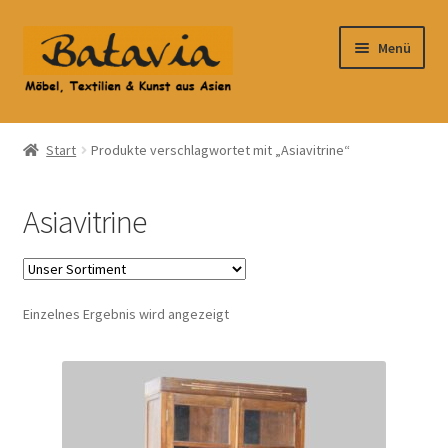
Zur
Zum
Menü
Navigation
Inhalt
springen
springen
Start
Start
Produkte verschlagwortet mit „Asiavitrine“
Accessoires
Asiavitrine
AGB
Anfahrt
Einzelnes Ergebnis wird angezeigt
Datenschutzbelehrung
Datenschutzerklärung
Heimtextilien