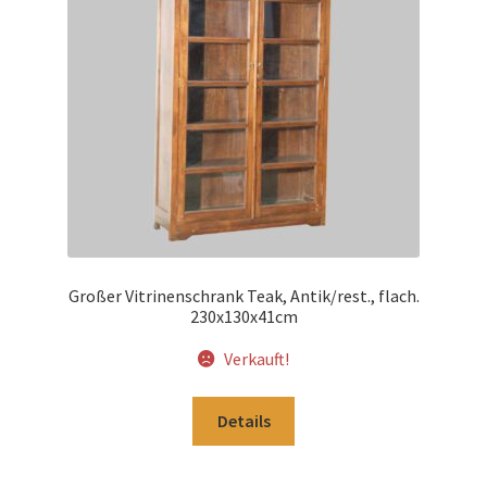
Impressum
Kasse
Kolonialmöbel
Kontakt
Mein Konto
Großer Vitrinenschrank Teak, Antik/rest., flach.
230x130x41cm
Shop
Verkauft!
Versandarten
Details
Versandkosten und Zahlungsbedingungen