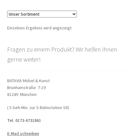
Warenkorb
Widerrufsbelehrung
Einzelnes Ergebnis wird angezeigt
Wohnzimmertisch mit Stühlen
Fragen zu einem Produkt? Wir helfen Ihnen
Zahlungsarten
gerne weiter!
BATAVIA Möbel & Kunst
Brunhamstraße 7-19
81249 München
( 5 Geh-Min. zur S-Bahnstation S8)
Tel. 0173-6731861
E-Mail schreiben