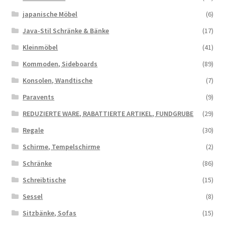
japanische Möbel
(6)
Java-Stil Schränke & Bänke
(17)
Kleinmöbel
(41)
Kommoden, Sideboards
(89)
Konsolen, Wandtische
(7)
Paravents
(9)
REDUZIERTE WARE, RABATTIERTE ARTIKEL, FUNDGRUBE
(29)
Regale
(30)
Schirme, Tempelschirme
(2)
Schränke
(86)
Schreibtische
(15)
Sessel
(8)
Sitzbänke, Sofas
(15)