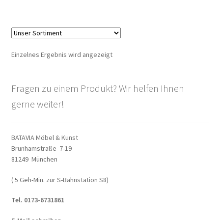
Warenkorb
Widerrufsbelehrung
Einzelnes Ergebnis wird angezeigt
Wohnzimmertisch mit Stühlen
Fragen zu einem Produkt? Wir helfen Ihnen
Zahlungsarten
gerne weiter!
BATAVIA Möbel & Kunst
Brunhamstraße 7-19
81249 München
( 5 Geh-Min. zur S-Bahnstation S8)
Tel. 0173-6731861