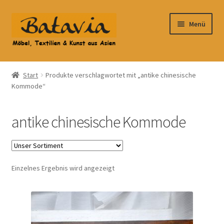
Zur
Zum
Menü
Navigation
Inhalt
springen
springen
Start
Start
Produkte verschlagwortet mit „antike chinesische
Kommode“
Accessoires
AGB
antike chinesische Kommode
Anfahrt
Datenschutzbelehrung
Einzelnes Ergebnis wird angezeigt
Datenschutzerklärung
Heimtextilien