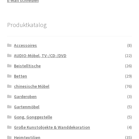
E-Mail schreiben
Produktkatalog
Accessoires
(8)
AUDIO-Möbel, TV-/CD-/DVD
(22)
Beistelltische
(26)
Betten
(29)
chinesische Möbel
(76)
Garderoben
(3)
Gartenmöbel
(5)
Gong, Gonggestelle
(5)
Große Kunstobjekte & Wanddekoration
(4)
Heimtextilien
(35)