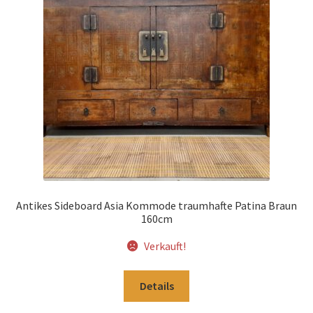
Impressum
Kasse
Kolonialmöbel
Kontakt
Mein Konto
Antikes Sideboard Asia Kommode traumhafte Patina Braun
Shop
160cm
Verkauft!
Versandarten
Details
Versandkosten und Zahlungsbedingungen